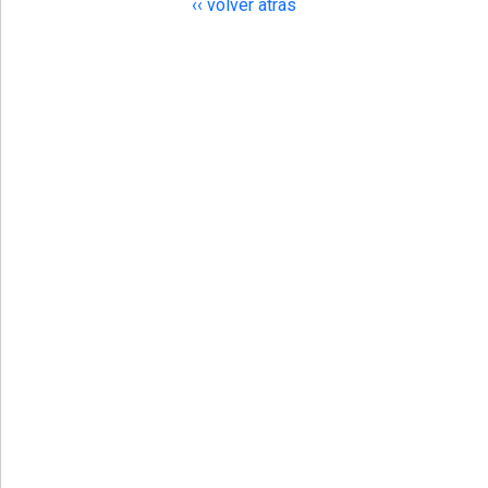
‹‹ volver atrás