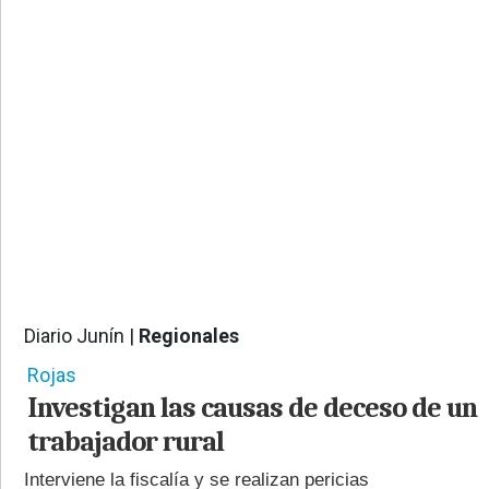
PROVINCIALES
•
REGIONALES
•
ESPECTÁCULOS
•
INTERNACIONALES
• SUPLEMENTOS
• SERVICIOS
• RADIOS EN VIVO
Diario Junín |
Regionales
767
Rojas
Investigan las causas de deceso de un
trabajador rural
Interviene la fiscalía y se realizan pericias