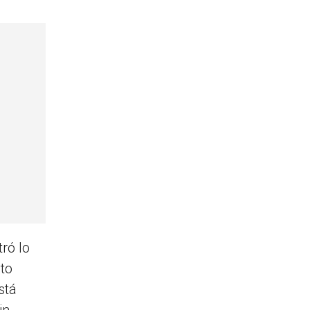
ró lo
nto
stá