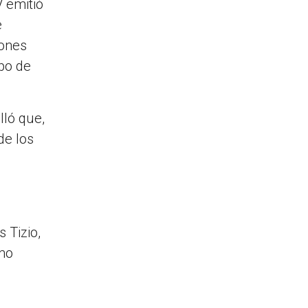
 emitió
e
iones
po de
lló que,
de los
 Tizio,
omo