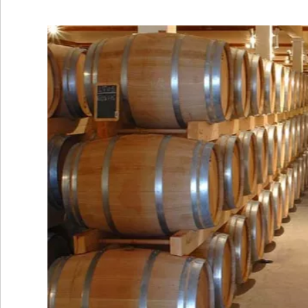
•
REGIONALES
•
ESPECTÁCULOS
•
INTERNACIONALES
• SUPLEMENTOS
• SERVICIOS
• RADIOS EN VIVO