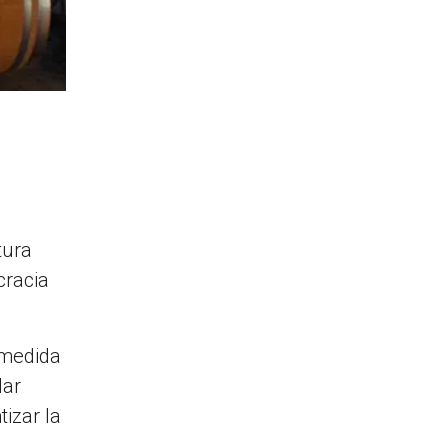
tura
cracia
.
 medida
lar
izar la