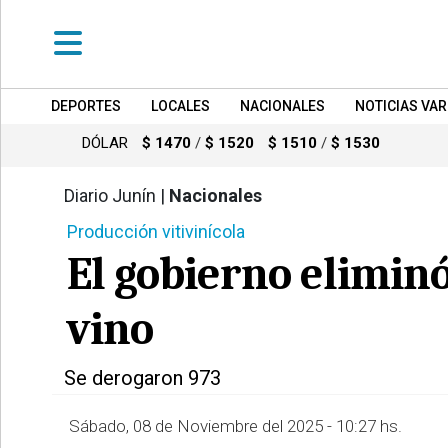
DEPORTES
LOCALES
NACIONALES
NOTICIAS VAR
•
DEPORTES
DÓLAR
$ 1470
/
$ 1520
$ 1510
/
$ 1530
•
LOCALES
Diario Junín |
Nacionales
751
Producción vitivinícola
•
NACIONALES
El gobierno elimin
•
NOTICIAS
vino
VARIAS
•
Se derogaron 973
POLICIALES
Sábado, 08 de Noviembre del 2025 - 10:27 hs.
•
PROVINCIALES