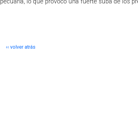
opecuaria, lo que provocó una fuerte suba de los pr
‹‹ volver atrás