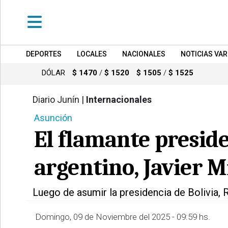
DEPORTES
LOCALES
NACIONALES
NOTICIAS VAR
•
DEPORTES
DÓLAR
$ 1470
/
$ 1520
$ 1505
/
$ 1525
•
LOCALES
Diario Junín |
Internacionales
830
Asunción
•
NACIONALES
El flamante preside
•
NOTICIAS
argentino, Javier M
VARIAS
•
Luego de asumir la presidencia de Bolivia, 
POLICIALES
Domingo, 09 de Noviembre del 2025 - 09:59 hs.
•
PROVINCIALES