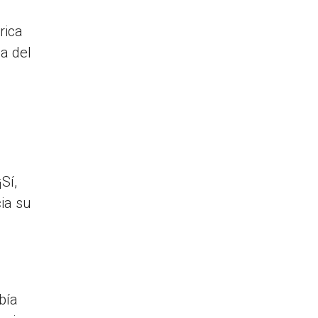
rica
da del
Sí,
cia su
l
bía