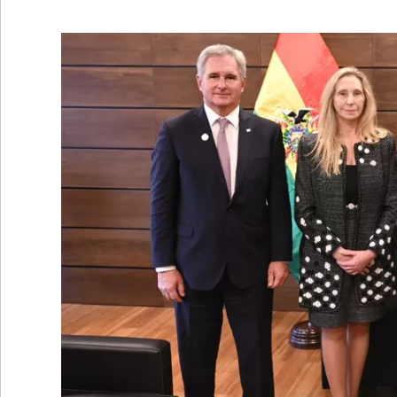
•
REGIONALES
•
ESPECTÁCULOS
•
INTERNACIONALES
• SUPLEMENTOS
• SERVICIOS
• RADIOS EN VIVO