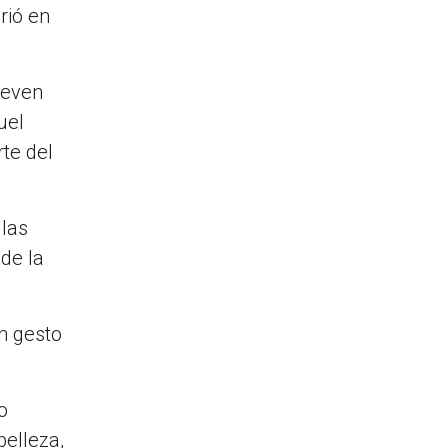
rió en
leven
uel
rte del
 las
 de la
un gesto
o
belleza,