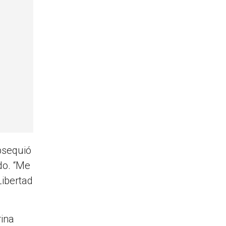
bsequió
do. “Me
Libertad
rina