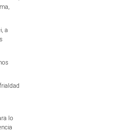
ama,
, a
s
rnos
frialdad
ra lo
encia