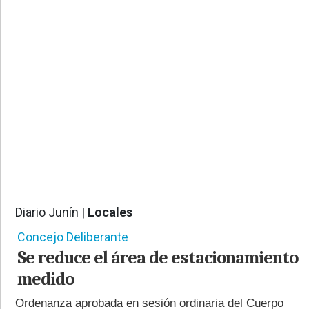
PROVINCIALES
•
REGIONALES
•
ESPECTÁCULOS
•
INTERNACIONALES
• SUPLEMENTOS
• SERVICIOS
• RADIOS EN VIVO
Diario Junín |
Locales
1098
Concejo Deliberante
Se reduce el área de estacionamiento
medido
Ordenanza aprobada en sesión ordinaria del Cuerpo