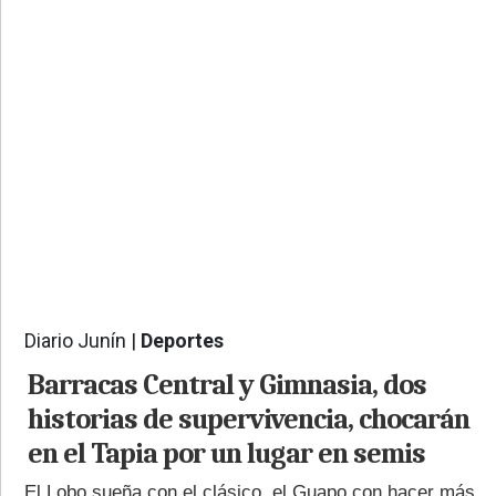
PROVINCIALES
•
REGIONALES
•
ESPECTÁCULOS
•
INTERNACIONALES
• SUPLEMENTOS
• SERVICIOS
• RADIOS EN VIVO
Diario Junín |
Deportes
911
Barracas Central y Gimnasia, dos
historias de supervivencia, chocarán
en el Tapia por un lugar en semis
El Lobo sueña con el clásico, el Guapo con hacer más