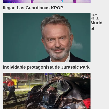
llegan Las Guardianas KPOP
SAM
NEILL
Murió
el
inolvidable protagonista de Jurassic Park