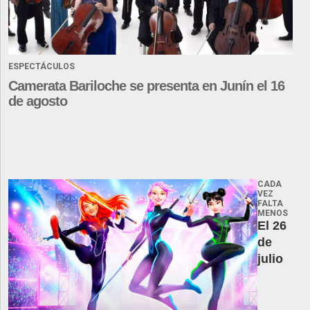
ESPECTÁCULOS
Camerata Bariloche se presenta en Junín el 16
de agosto
CADA
VEZ
FALTA
MENOS
El 26
de
julio