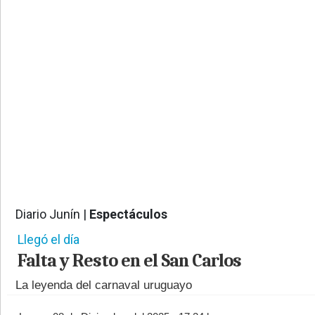
PROVINCIALES
•
REGIONALES
•
ESPECTÁCULOS
•
INTERNACIONALES
• SUPLEMENTOS
• SERVICIOS
• RADIOS EN VIVO
Diario Junín |
Espectáculos
855
Llegó el día
Falta y Resto en el San Carlos
La leyenda del carnaval uruguayo