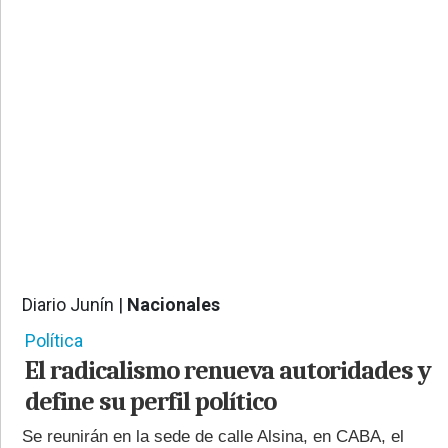
PROVINCIALES
•
REGIONALES
•
ESPECTÁCULOS
•
INTERNACIONALES
• SUPLEMENTOS
• SERVICIOS
• RADIOS EN VIVO
Diario Junín |
Nacionales
874
Política
El radicalismo renueva autoridades y
define su perfil político
Se reunirán en la sede de calle Alsina, en CABA, el