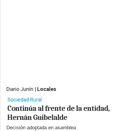
PROVINCIALES
•
REGIONALES
•
ESPECTÁCULOS
•
INTERNACIONALES
• SUPLEMENTOS
• SERVICIOS
• RADIOS EN VIVO
Diario Junín |
Locales
913
Sociedad Rural
Continúa al frente de la entidad,
Hernán Guibelalde
Decisión adoptada en asamblea