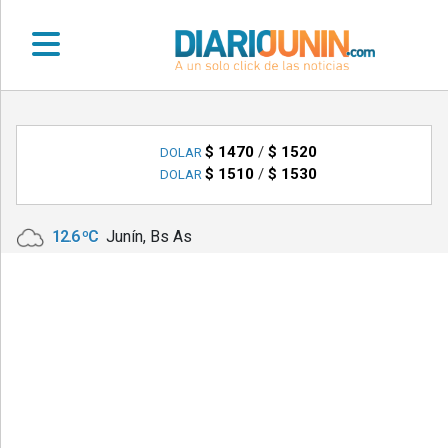
•
DEPORTES
$ 1470
/
$ 1520
DOLAR
$ 1510
/
$ 1530
DOLAR
•
LOCALES
12.6 ºC
Junín, Bs As
•
NACIONALES
•
NOTICIAS
VARIAS
•
POLICIALES
•