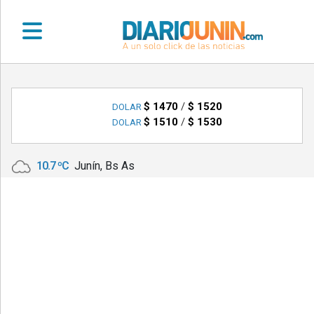
•
DEPORTES
$ 1470
/
$ 1520
DOLAR
$ 1510
/
$ 1530
DOLAR
•
LOCALES
10.7 ºC
Junín, Bs As
•
NACIONALES
•
NOTICIAS
VARIAS
•
POLICIALES
•