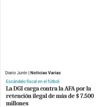
PROVINCIALES
•
REGIONALES
•
ESPECTÁCULOS
•
INTERNACIONALES
• SUPLEMENTOS
• SERVICIOS
• RADIOS EN VIVO
Diario Junín |
Noticias Varias
1041
Escándalo fiscal en el fútbol:
La DGI carga contra la AFA por la
retención ilegal de más de $ 7.500
millones