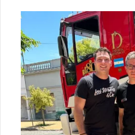
•
REGIONALES
•
ESPECTÁCULOS
•
INTERNACIONALES
• SUPLEMENTOS
• SERVICIOS
• RADIOS EN VIVO