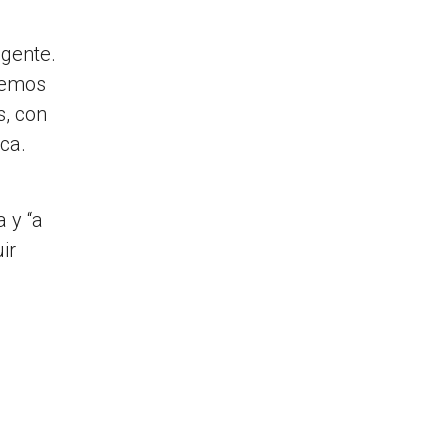
 gente.
remos
s, con
ca.
 y “a
ir