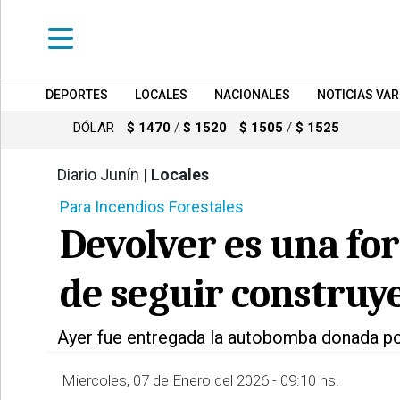
DEPORTES
LOCALES
NACIONALES
NOTICIAS VAR
•
DEPORTES
DÓLAR
$ 1470
/
$ 1520
$ 1505
/
$ 1525
•
LOCALES
Diario Junín |
Locales
644
Para Incendios Forestales
•
NACIONALES
Devolver es una fo
•
NOTICIAS
de seguir construy
VARIAS
•
Ayer fue entregada la autobomba donada po
POLICIALES
Miercoles, 07 de Enero del 2026 - 09:10 hs.
•
PROVINCIALES