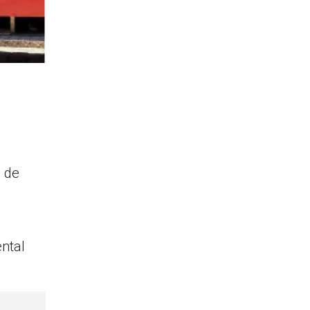
ó de
ental