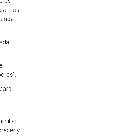
o es
ida. Los
culada
rada
el
eros”.
 para
miliar.
crecer y