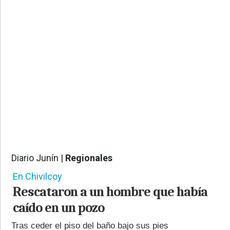
PROVINCIALES
•
REGIONALES
•
ESPECTÁCULOS
•
INTERNACIONALES
• SUPLEMENTOS
• SERVICIOS
• RADIOS EN VIVO
Diario Junín |
Regionales
696
En Chivilcoy
Rescataron a un hombre que había
caído en un pozo
Tras ceder el piso del baño bajo sus pies