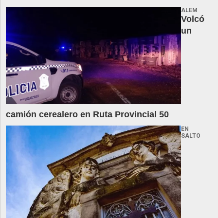
ALEM
Volcó
un
camión cerealero en Ruta Provincial 50
EN
SALTO