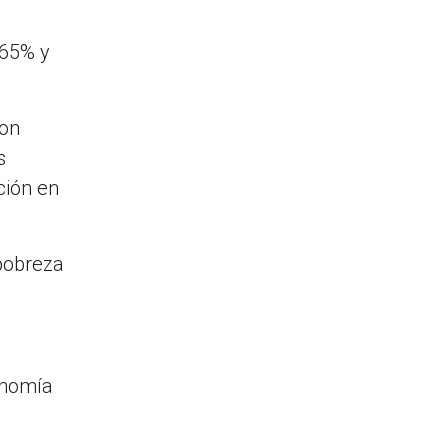
 65% y
con
s
ción en
pobreza
onomía