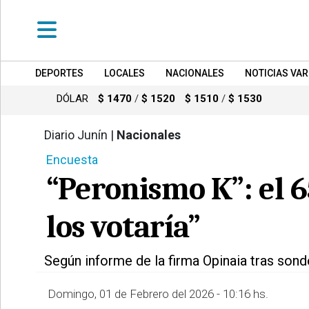
DEPORTES
LOCALES
NACIONALES
NOTICIAS VAR
•
DEPORTES
DÓLAR
$ 1470
/
$ 1520
$ 1510
/
$ 1530
•
LOCALES
Diario Junín |
Nacionales
1130
Encuesta
•
NACIONALES
“Peronismo K”: el 
•
NOTICIAS
los votaría”
VARIAS
•
Según informe de la firma Opinaia tras sond
POLICIALES
Domingo, 01 de Febrero del 2026 - 10:16 hs.
•
PROVINCIALES