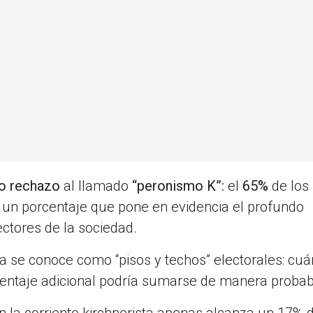
to rechazo
al llamado
“peronismo K”:
el
65%
de los
, un porcentaje que pone en evidencia el profundo
ectores de la sociedad.
ca se conoce como “pisos y techos” electorales: cuá
centaje adicional podría sumarse de manera proba
n la corriente kirchnerista apenas alcanza un 17% 