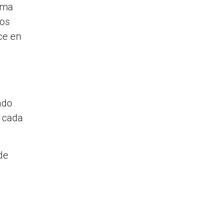
rama
gos
ce en
ado
e cada
de
n