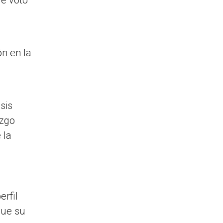
ón en la
sis
azgo
 la
rfil
que su