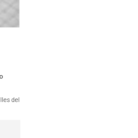
mo
les del