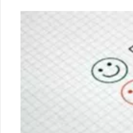
•
REGIONALES
•
ESPECTÁCULOS
•
INTERNACIONALES
• SUPLEMENTOS
• SERVICIOS
• RADIOS EN VIVO