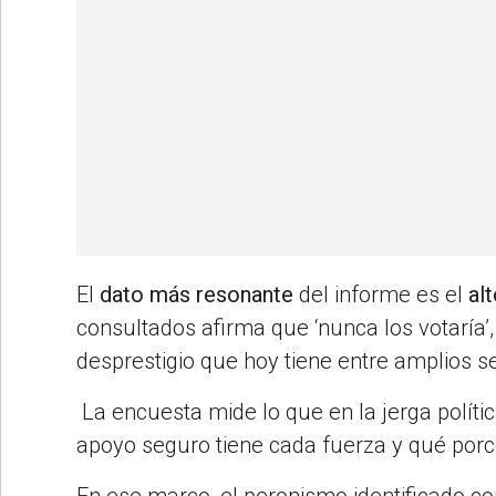
El
dato más resonante
del informe es el
al
consultados afirma que ‘nunca los votaría’
desprestigio que hoy tiene entre amplios s
La encuesta mide lo que en la jerga políti
apoyo seguro tiene cada fuerza y qué por
En ese marco, el peronismo identificado co