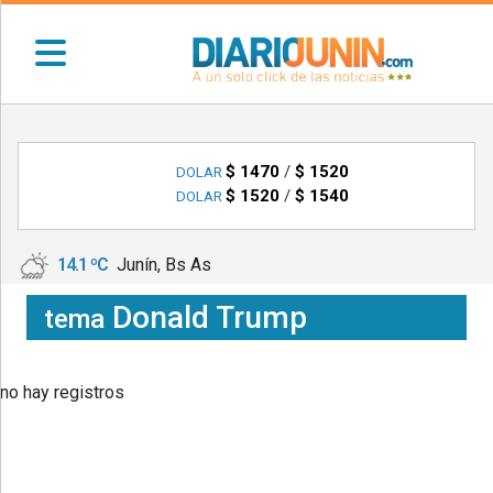
•
DEPORTES
$ 1470
/
$ 1520
DOLAR
$ 1520
/
$ 1540
DOLAR
•
LOCALES
14.1 ºC
Junín, Bs As
•
NACIONALES
Donald Trump
tema
•
NOTICIAS
VARIAS
no hay registros
•
POLICIALES
•