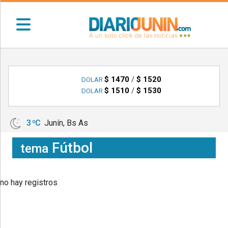
•
DEPORTES
$ 1470
/
$ 1520
DOLAR
$ 1510
/
$ 1530
DOLAR
•
LOCALES
•
3 ºC
Junín, Bs As
NACIONALES
Fútbol
tema
•
NOTICIAS
VARIAS
no hay registros
•
POLICIALES
•