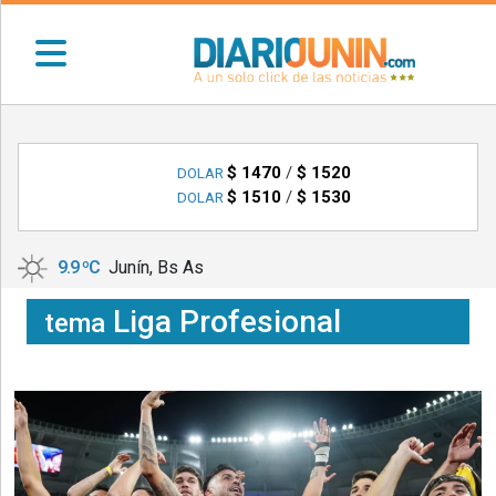
•
DEPORTES
$ 1470
/
$ 1520
DOLAR
$ 1510
/
$ 1530
DOLAR
•
LOCALES
•
9.9 ºC
Junín, Bs As
NACIONALES
Liga Profesional
tema
•
NOTICIAS
VARIAS
•
POLICIALES
•