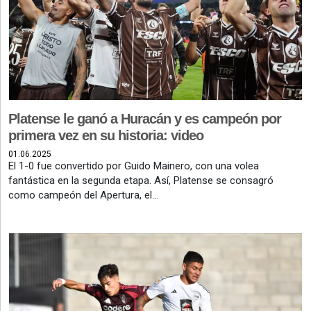
PROVINCIALES
•
REGIONALES
•
ESPECTÁCULOS
•
Platense le ganó a Huracán y es campeón por
INTERNACIONALES
primera vez en su historia: video
• SUPLEMENTOS
01.06.2025
El 1-0 fue convertido por Guido Mainero, con una volea
• SERVICIOS
fantástica en la segunda etapa. Así, Platense se consagró
como campeón del Apertura, el...
• RADIOS EN VIVO