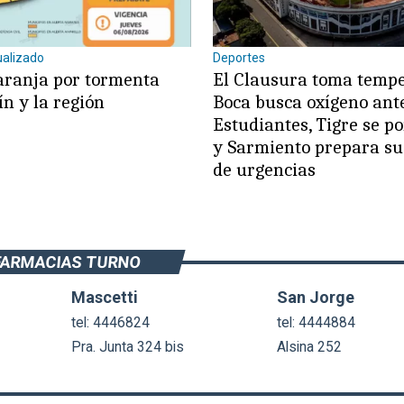
ualizado
Deportes
aranja por tormenta
El Clausura toma temp
ín y la región
Boca busca oxígeno ant
Estudiantes, Tigre se po
y Sarmiento prepara s
de urgencias
FARMACIAS TURNO
Mascetti
San Jorge
tel: 4446824
tel: 4444884
Pra. Junta 324 bis
Alsina 252