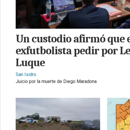
•
REGIONALES
•
ESPECTÁCULOS
Un custodio afirmó que 
•
exfutbolista pedir por L
INTERNACIONALES
Luque
• SUPLEMENTOS
• SERVICIOS
San Isidro
Juicio por la muerte de Diego Maradona
• RADIOS EN VIVO