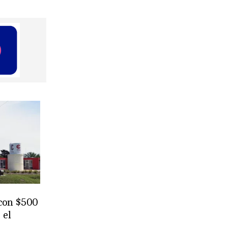
 con $500
 el