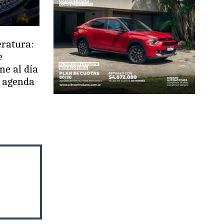
eratura:
e
ne al día
u agenda